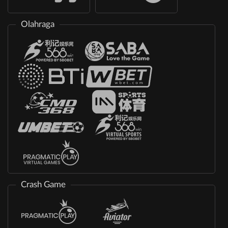
Olahraga
Crash Game