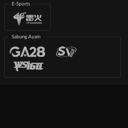
E-Sports
Sabung Ayam