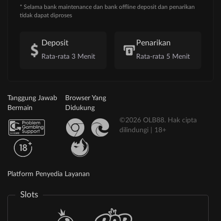
* Selama bank maintenance dan bank offline deposit dan penarikan
tidak dapat diproses
Deposit
Penarikan
Rata-rata 3 Menit
Rata-rata 5 Menit
Tanggung Jawab
Browser Yang
Bermain
Didukung
©2026 OLB88. Hak cipta
dilindungi | 18+
Platform Penyedia Layanan
Slots