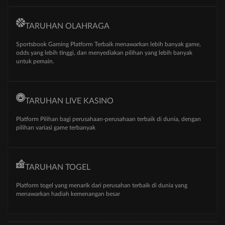
TARUHAN OLAHRAGA
Sportsbook Gaming Platform Terbaik menawarkan lebih banyak game,
odds yang lebih tinggi, dan menyediakan pilihan yang lebih banyak
untuk pemain.
TARUHAN LIVE KASINO
Platform Pilihan bagi perusahaan-perusahaan terbaik di dunia, dengan
pilihan variasi game terbanyak
TARUHAN TOGEL
Platform togel yang menarik dari perusahan terbaik di dunia yang
menawarkan hadiah kemenangan besar