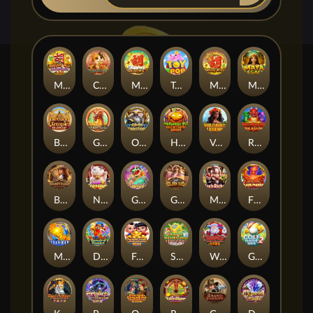
Mahjong Win
Coin Cat 2
Mahjong Win 2
Toy Pop
Mahjong Win 3
Maya Legacy
Blessing Temple
Golden Qilin
Odin Territory
Halloween Win
Volcanic Legend
Red Dragon’s Treasure
Bounty Clash
Neko Treasures
Golden Snake
Golden Duel
Much Richer
Fire Ball Blaze Phoenix
Midas Hand
Dancing Samba
Fortune Twins
Super Hoo Hey How
Wonderful Christmas
Golf 2