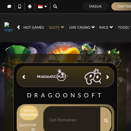
MASUK
DAFTA
IDR
12,666,322,
HOT GAMES
SLOTS
LIVE CASINO
RACE
TOGEL
DRAGOONSOFT
SEMUA
PERMAINAN
SLOTS
TOP
20