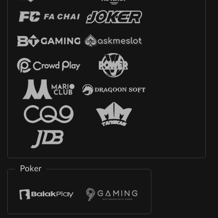
Poker