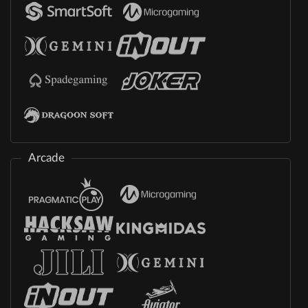
Arcade