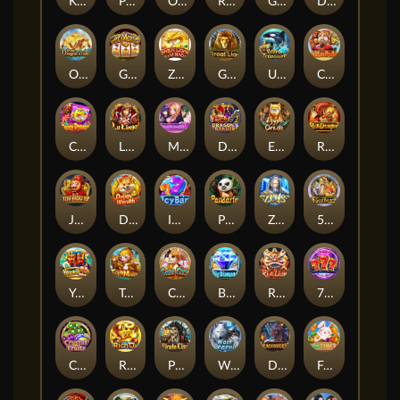
King's Sword
Party Night
Overlord & Concubine
Roll in Money
Grand Sheriff
Diamond Mogul
Over Dragon's Gate
Get Money
Zhen Long Ju Bao
Great Lion
Ultra Treasure
Caishen Coming
Candy Dynasty
LU LING QI
Many Beauties
Dragon's Treasure
Egypt Oracle
Rich Dragon
JIN HOU YE
Doggy Wealth
Icy Bar
Pandaria
Zeus
5 God Beast
You Will Win
Triple Monkey
Coin Cat
Big Diamond
Rich Lion
777
Crystal Fruits
Rich Ox
Pirate King
Wolf Legend
Dragonburst
Farm Family