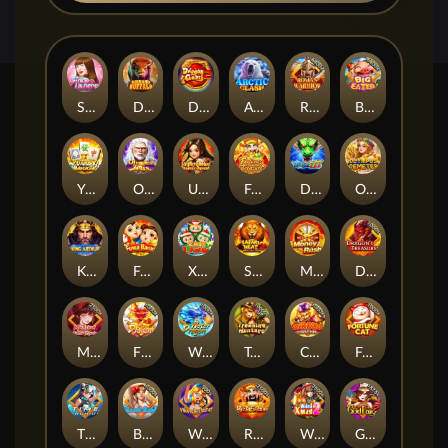
Since I'm here
Diamond buffalo
Dragon Gem2
Arctic Clash
ROMAN WARRIOR
Big Eater
Yuanbao Mahjong
Olympus - Zeus
Unparalleled Phoenix Dynasty
Fortune's Treasure
Dragon777
OLYMPUS DEMETER
KING ARTHUR
Fuwa Baoxi
X'Mas LABUBU
SAFARI HEAT 2-MULTIPLY FUN
Money Rush
Dragon’s Treasures
Mansion Battle Royale
Fire Dragon
Water Dragon
Treasure Hunters
Circus-Lucky Mix
Fortune Cat
Time Machine
Beach Baby
Wonderland
Rich Fortune
Weird Xmas2
Gold Fairy 2