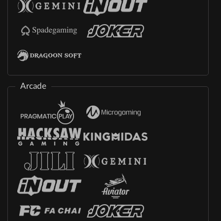
Arcade