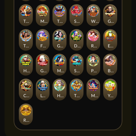
Thor vs Loki
Mahjong Gold 3
TRICK OR TREAT
Sushi Match
Wilderness Hunting
Gaogashou
Three Kingdoms
Fighting Academy
Gumiho
DR. Crazy
Run Date
Egypt Gods
Halloween Horror
Ghost Zombie
Mutation fish
Star Cruise
Prehistoric Park
Beer Carnival
Cat VS Mouse
Lovecraft's Legacy
Happy Fruit Stand
THOR
Magic House
Yuanbao Mahjong2
Ragnarok Odin