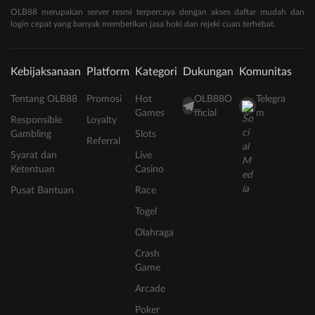
OLB88 merupakan server resmi terpercaya dengan akses daftar mudah dan
login cepat yang banyak memberikan jasa hoki dan rejeki cuan terhebat.
Kebijaksanaan
Platform
Kategori
Dukungan
Komunitas
Tentang OLB88
Promosi
Hot
OLB88O
Telegra
Games
fficial
m
Responsible
Loyalty
Gambling
Slots
Referral
Syarat dan
Live
Ketentuan
Casino
Pusat Bantuan
Race
Togel
Olahraga
Crash
Game
Arcade
Poker