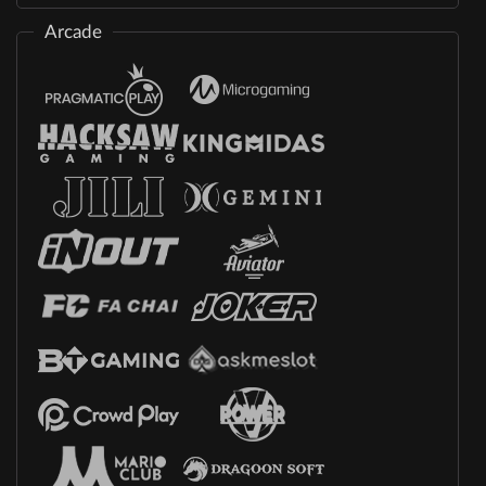
Arcade