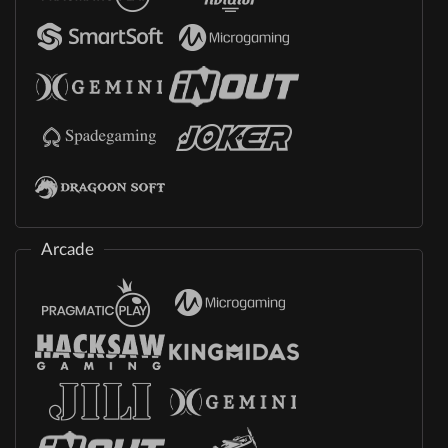
Arcade