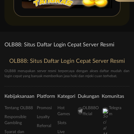
OLB88: Situs Daftar Login Cepat Server Resmi
OLB88: Situs Daftar Login Cepat Server Resmi
OLB88 merupakan server resmi terpercaya dengan akses daftar mudah dan
login cepat yang banyak memberikan jasa hoki dan rejeki cuan terhebat.
Kebijaksanaan
Platform
Kategori
Dukungan
Komunitas
Tentang OLB88
Promosi
Hot
OLB88O
Telegra
Games
fficial
m
Responsible
Loyalty
Gambling
Slots
Referral
Syarat dan
Live