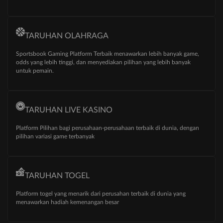
TARUHAN OLAHRAGA
Sportsbook Gaming Platform Terbaik menawarkan lebih banyak game,
odds yang lebih tinggi, dan menyediakan pilihan yang lebih banyak
untuk pemain.
TARUHAN LIVE KASINO
Platform Pilihan bagi perusahaan-perusahaan terbaik di dunia, dengan
pilihan variasi game terbanyak
TARUHAN TOGEL
Platform togel yang menarik dari perusahan terbaik di dunia yang
menawarkan hadiah kemenangan besar