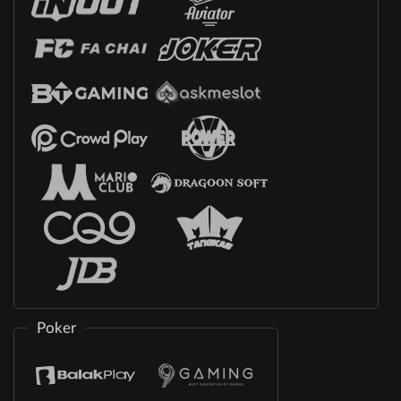
Poker