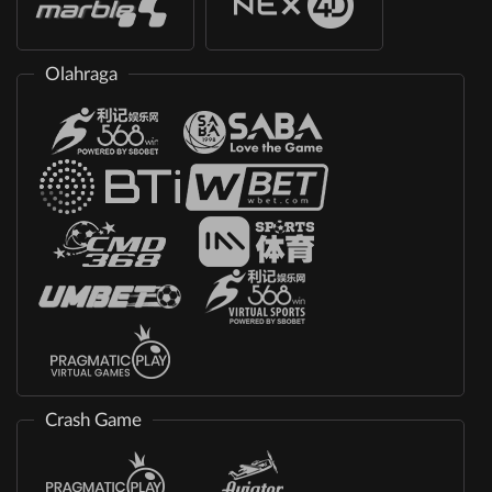
Olahraga
Crash Game