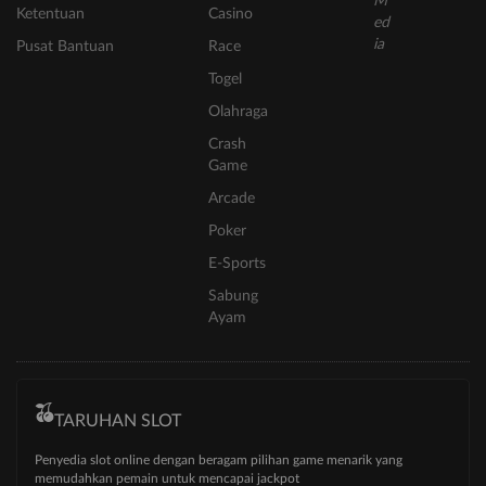
Ketentuan
Casino
Pusat Bantuan
Race
Togel
Olahraga
Crash
Game
Arcade
Poker
E-Sports
Sabung
Ayam
TARUHAN SLOT
Penyedia slot online dengan beragam pilihan game menarik yang
memudahkan pemain untuk mencapai jackpot