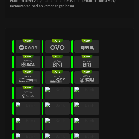
Platform togel yang menarik dari perusahan terbaik di dunia yang
menawarkan hadiah kemenangan besar