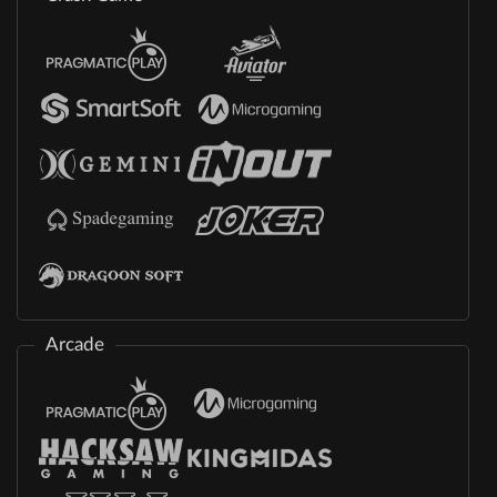
Arcade