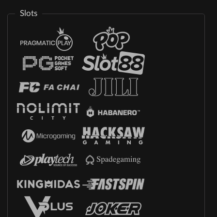
Slots