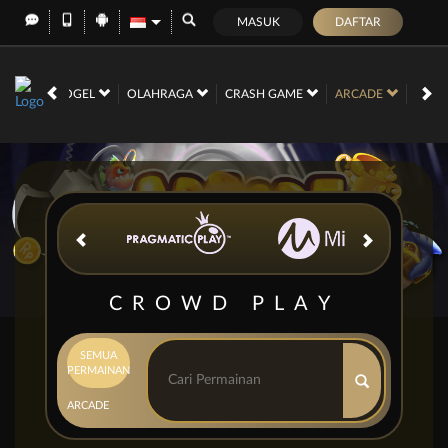
MASUK
DAFTAR
RACE
TOGEL
OLAHRAGA
CRASH GAME
ARCADE
POK
CROWD PLAY
SEMUA
PERMAINAN
ARCADE