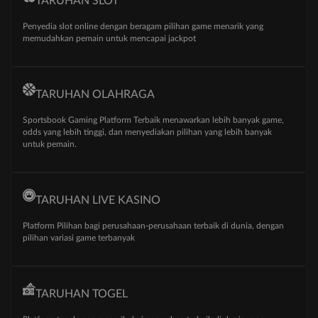
TARUHAN SLOT
Penyedia slot online dengan beragam pilihan game menarik yang
memudahkan pemain untuk mencapai jackpot
TARUHAN OLAHRAGA
Sportsbook Gaming Platform Terbaik menawarkan lebih banyak game,
odds yang lebih tinggi, dan menyediakan pilihan yang lebih banyak
untuk pemain.
TARUHAN LIVE KASINO
Platform Pilihan bagi perusahaan-perusahaan terbaik di dunia, dengan
pilihan variasi game terbanyak
TARUHAN TOGEL