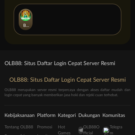
Bagua
OLB88: Situs Daftar Login Cepat Server Resmi
OLB88: Situs Daftar Login Cepat Server Resmi
OLB88 merupakan server resmi terpercaya dengan akses daftar mudah dan
login cepat yang banyak memberikan jasa hoki dan rejeki cuan terhebat.
Kebijaksanaan
Platform
Kategori
Dukungan
Komunitas
Tentang OLB88
Promosi
Hot
OLB88O
Telegra
Games
fficial
m