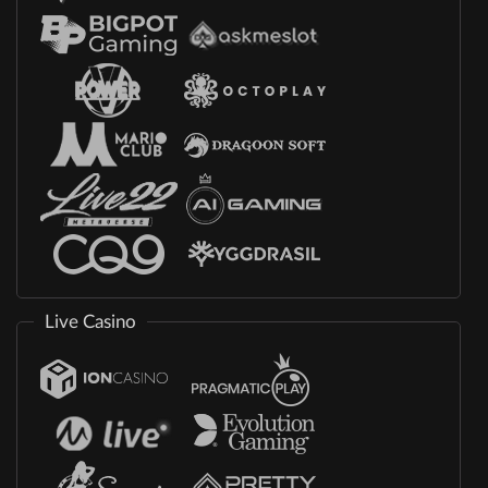
Live Casino