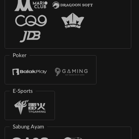
Poker
E-Sports
Sabung Ayam