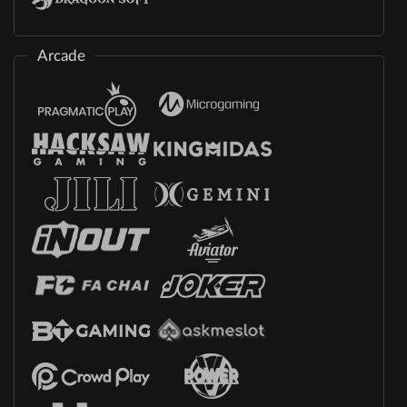
Arcade