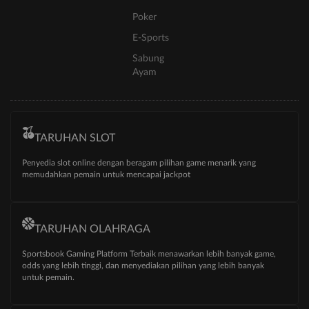
Poker
E-Sports
Sabung
Ayam
TARUHAN SLOT
Penyedia slot online dengan beragam pilihan game menarik yang
memudahkan pemain untuk mencapai jackpot
TARUHAN OLAHRAGA
Sportsbook Gaming Platform Terbaik menawarkan lebih banyak game,
odds yang lebih tinggi, dan menyediakan pilihan yang lebih banyak
untuk pemain.