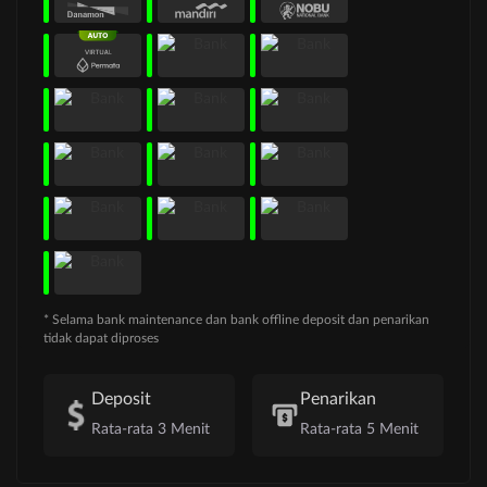
* Selama bank maintenance dan bank offline deposit dan penarikan
tidak dapat diproses
Deposit
Penarikan
Rata-rata 3 Menit
Rata-rata 5 Menit