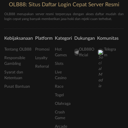
OLB88: Situs Daftar Login Cepat Server Resmi
OLB88 merupakan server resmi terpercaya dengan akses daftar mudah dan
login cepat yang banyak memberikan jasa hoki dan rejeki cuan terhebat.
Kebijaksanaan
Platform
Kategori
Dukungan
Komunitas
Tentang OLB88
Promosi
Hot
OLB88O
Telegra
Games
fficial
m
Responsible
Loyalty
Gambling
Slots
Referral
Syarat dan
Live
Ketentuan
Casino
Pusat Bantuan
Race
Togel
Olahraga
Crash
Game
Arcade